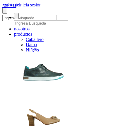
regístrate
inicia sesión
MENU
nosotros
productos
Caballero
Dama
Niñ@s